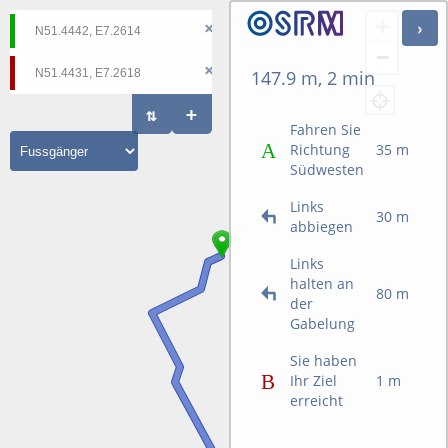
+
−
147.9 m, 2 min
Fahren Sie
Richtung
35 m
Südwesten
Links
30 m
abbiegen
Links
halten an
80 m
der
Gabelung
Sie haben
Ihr Ziel
1 m
erreicht